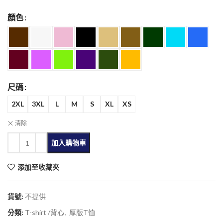
顏色
尺碼
2XL
3XL
L
M
S
XL
XS
清除
加入購物車
添加至收藏夾
貨號:
不提供
分類:
T-shirt /背心
,
厚版T恤