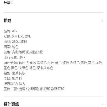
分享：
描述
品牌: AG
尺碼: S M L XL 2XL
面料: 280g 純棉
圖案: 純色
風格: 寬鬆落肩 街頭板仔款
流行元素: 印花
顏色分類: 藕色 孔雀蓝 深棕色 白色 黄色 红色 酒红色 紫色 灰色 绿色
蓝色 黑色 浅绿色 褐色 深卡其布色
袖型: 落肩長版
厚薄: 加厚料
服裝版型: 偏大
服飾工藝: 機繡 絲網印刷 熱轉印 數碼直印
額外資訊