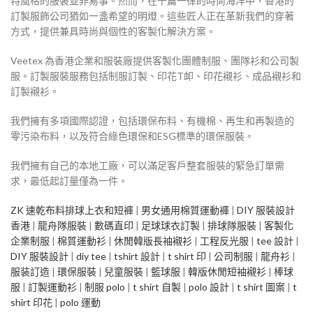
特風格的服裝並非易事。然而，在千篇一律的時尚海洋中，香港的
訂製服飾公司猶如一盞希望的明燈。這些匠人正在革新我們的穿著
方式，提供兼具時尚與個性的客製化解決方案。
Veetex 為香港企業和服裝廠提供客製化團體制服、團隊衫和公司製
服。訂製服裝服務包括制服訂製、印花T卹、印花襯衫、成品襯衫和
訂製襯衫。
我們擁有多項國際認證，包括環保布料、有機棉、再生和再製造的
零污染布料，以及符合綠色環保和ESG標準的環保服裝。
我們擁有自己的本地工廠，可以滿足客戶整套服裝的緊急訂單需
求，最低起訂量僅為一件。
ZK 速乾布料排球上衣和短褲
|
男女通用棉質運動褲
|
DIY 服裝設計
香港
|
龍舟隊服裝
|
數碼直印
|
足球球衣訂製
|
排球隊服裝
|
客製化
企業制服
|
棉質運動衫
|
休閒韓版長袖襯衫
|
工程反光服
|
tee 設計
|
DIY 服裝設計
|
diy tee
|
tshirt 設計
|
t shirt 印
|
公司制服
|
龍舟衫
|
服装訂造
|
環保服裝
|
兒童服裝
|
籃球服
|
韓版休閒短袖襯衫
|
棒球
服
|
訂製運動衫
|
制服 polo
|
t shirt 自製
|
polo 設計
|
t shirt 圖案
|
t
shirt 印花
|
polo 運動