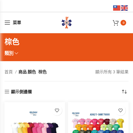
菜單
0
棕色
類別
首頁
商品 顏色
棕色
顯示所有 3 筆結果
顯示側邊欄