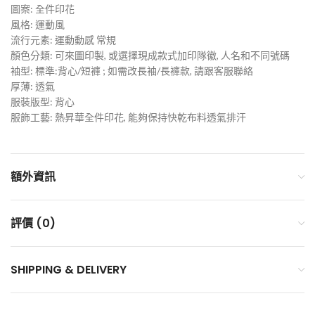
圖案: 全件印花
風格: 運動風
流行元素: 運動動感 常規
顏色分類: 可來圖印製, 或選擇現成款式加印隊徽, 人名和不同號碼
袖型: 標準:背心/短褲 ; 如需改長袖/長褲款, 請跟客服聯絡
厚薄: 透氣
服裝版型: 背心
服飾工藝: 熱昇華全件印花, 能夠保持快乾布料透氣排汗
額外資訊
評價 (0)
SHIPPING & DELIVERY