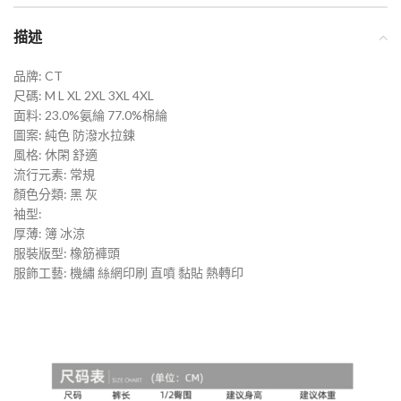
描述
品牌: CT
尺碼: M L XL 2XL 3XL 4XL
面料: 23.0%氨綸 77.0%棉綸
圖案: 純色 防潑水拉鍊
風格: 休閑 舒適
流行元素: 常規
顏色分類: 黑 灰
袖型:
厚薄: 簿 冰涼
服裝版型: 橡筋褲頭
服飾工藝: 機繡 絲網印刷 直噴 黏貼 熱轉印