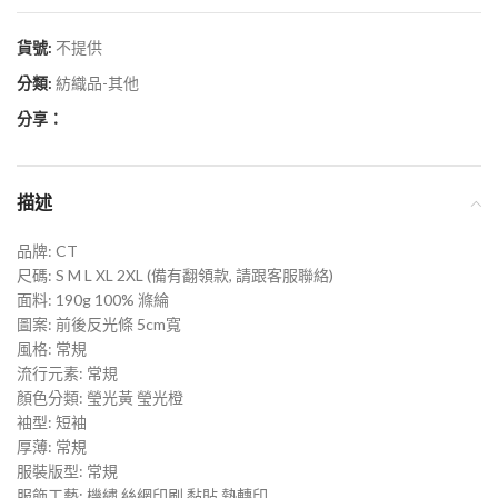
貨號:
不提供
分類:
紡織品-其他
分享：
描述
品牌: CT
尺碼: S M L XL 2XL (備有翻領款, 請跟客服聯絡)
面料: 190g 100% 滌綸
圖案: 前後反光條 5cm寬
風格: 常規
流行元素: 常規
顏色分類: 瑩光黃 瑩光橙
袖型: 短袖
厚薄: 常規
服裝版型: 常規
服飾工藝: 機繡 絲網印刷 黏貼 熱轉印