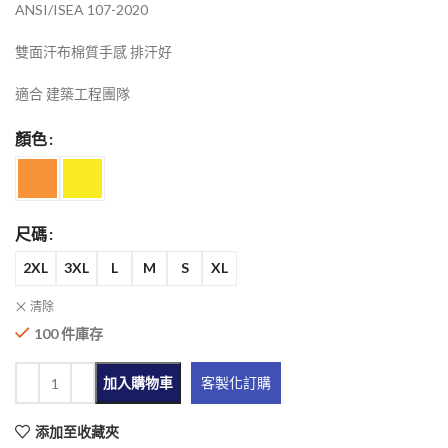
ANSI/ISEA 107-2020
雙面汗布棉質手感 排汗好
適合 建築工程團隊
顏色
尺碼
2XL
3XL
L
M
S
XL
清除
100 件庫存
加入購物車
客製化訂購
添加至收藏夾