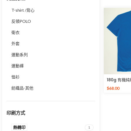
T-shirt /背心
反領POLO
衛衣
外套
運動系列
運動褲
恤衫
180g 有機
證
紡織品-其他
$
68.00
選擇規格
印刷方式
熱轉印
1