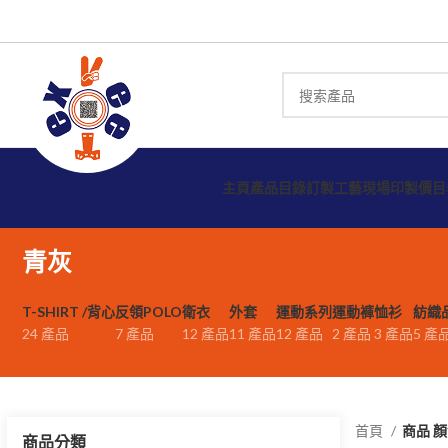
主頁
產品目錄
訂製工藝
現場印製
價目
青灰
T-SHIRT /背心
反領POLO
衛衣
外套
運動系列
運動褲
恤衫
紡織
24 產品
7 產品
12 產品
11 產品
12 產品
2 產品
3 產品
5 產
首頁
商品 
商品分類