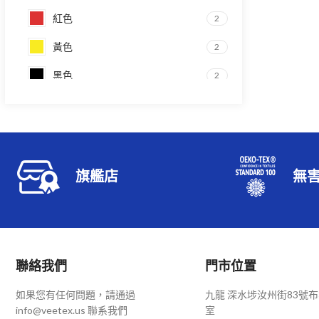
紅色
2
黃色
2
黑色
2
咖啡
1
寶籃
2
淺灰
1
旗艦店
無
淺紫
1
紫色
1
聯絡我們
門市位置
如果您有任何問題，請通過
九龍 深水埗汝州街83號布
info@veetex.us 聯系我們
室