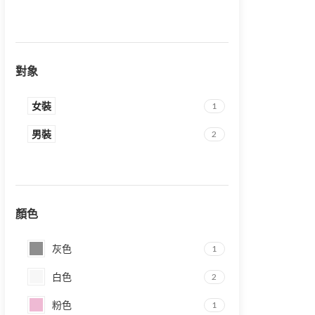
對象
女裝
1
男裝
2
顏色
灰色
1
白色
2
粉色
1