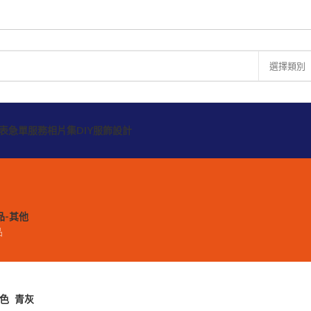
選擇類別
表
急單服務
相片集
DIY服飾設計
品-其他
品
顏色
青灰