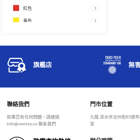
紅色
1
黃色
1
黑色
2
卡其
1
咖啡
2
旗艦店
無
墨綠
1
天籃
1
寶籃
2
聯絡我們
門市位置
棗紅
1
如果您有任何問題，請通過
九龍 深水埗汝州街83號布
淺灰
1
info@veetex.us 聯系我們
室
淺綠
1