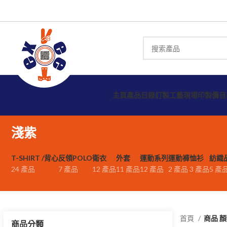
主頁
產品目錄
訂製工藝
現場印製
價目
淺紫
T-SHIRT /背心
反領POLO
衛衣
外套
運動系列
運動褲
恤衫
紡織
24 產品
7 產品
12 產品
11 產品
12 產品
2 產品
3 產品
5 產
首頁
商品 
商品分類