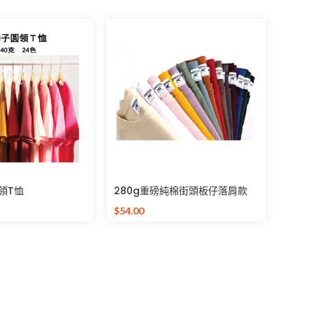
領T恤
280g重磅純棉街頭板仔落肩款
(Unisex)
$
54.00
選擇規格