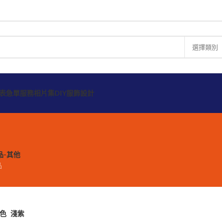
選擇類別
表
急單服務
相片集
DIY服飾設計
品-其他
品
顏色
淺紫