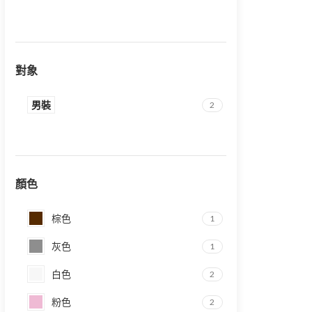
對象
男裝
2
顏色
棕色
1
灰色
1
白色
2
粉色
2