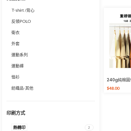
T-shirt /背心
反領POLO
衛衣
外套
運動系列
運動褲
恤衫
240g純棉圓
紡織品-其他
$
48.00
選擇規格
印刷方式
熱轉印
2