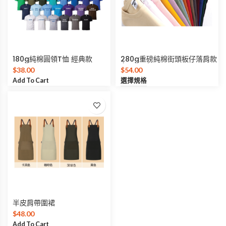
180g純棉圓領T恤 經典款
280g重磅純棉街頭板仔落肩款
(Unisex)
$
38.00
$
54.00
Add To Cart
選擇規格
半皮肩帶圍裙
$
48.00
Add To Cart