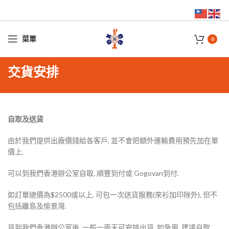
菜單
0
交貨安排
自取及送貨
由於我們提供出廠價錢給各客戶, 並不會把額外運輸費用預先加在單
價上.
可以到我們香港辦公室自取, 順豐到付或 Gogovan到付.
如訂單總價為$2500或以上, 可包一次送貨服務(來衫加印除外), 但不
包括離島及愉景灣.
貨到我們香港辦公室後, 一般一兩天可安排出貨. 如急用, 建議自取.